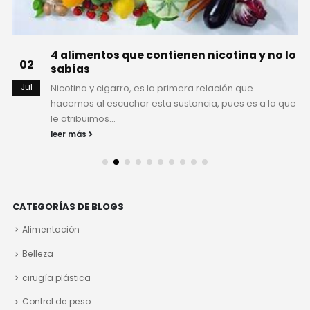
4 alimentos que contienen nicotina y no lo
02
sabías
Jul
Nicotina y cigarro, es la primera relación que
hacemos al escuchar esta sustancia, pues es a la que
le atribuimos...
leer más
CATEGORÍAS DE BLOGS
Alimentación
Belleza
cirugía plástica
Control de peso