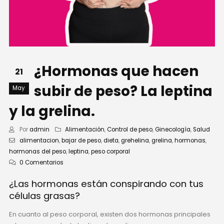
¿Hormonas que hacen
21
subir de peso? La leptina
May
y la grelina.
Por
admin
Alimentación
,
Control de peso
,
Ginecología
,
Salud
alimentacion
,
bajar de peso
,
dieta
,
grehelina
,
grelina
,
hormonas
,
hormonas del peso
,
leptina
,
peso corporal
0 Comentarios
¿Las hormonas están conspirando con tus
células grasas?
En cuanto al peso corporal, existen dos hormonas principales