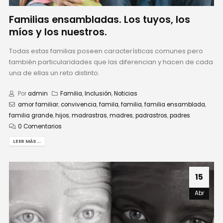
Familias ensambladas. Los tuyos, los
míos y los nuestros.
Todas estas familias poseen características comunes pero
también particularidades que las diferencian y hacen de cada
una de ellas un reto distinto.
Por
admin
Familia
,
Inclusión
,
Noticias
amor familiar
,
convivencia
,
famila
,
familia
,
familia ensamblada
,
familia grande
,
hijos
,
madrastras
,
madres
,
padrastros
,
padres
0 Comentarios
LEER MÁS...
15
Abr