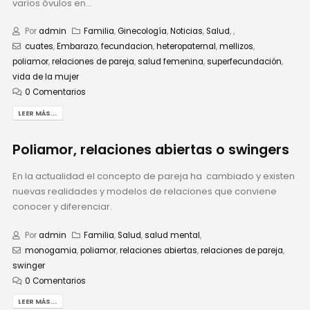
varios óvulos en...
Por
admin
Familia
,
Ginecología
,
Noticias
,
Salud
,
,
cuates
,
Embarazo
,
fecundacion
,
heteropaternal
,
mellizos
,
poliamor
,
relaciones de pareja
,
salud femenina
,
superfecundación
,
vida de la mujer
0 Comentarios
LEER MÁS...
Poliamor, relaciones abiertas o swingers
En la actualidad el concepto de pareja ha cambiado y existen
nuevas realidades y modelos de relaciones que conviene
conocer y diferenciar.
Por
admin
Familia
,
Salud
,
salud mental
,
monogamia
,
poliamor
,
relaciones abiertas
,
relaciones de pareja
,
swinger
0 Comentarios
LEER MÁS...