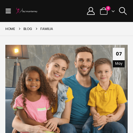
0
HOME
BLOG
FAMILIA
07
May