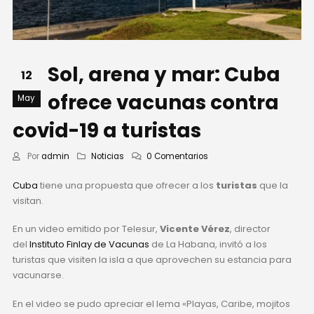
Sol, arena y mar: Cuba
12
ofrece vacunas contra
May
covid-19 a turistas
Por
admin
Noticias
0 Comentarios
Cuba
tiene una propuesta que ofrecer a los
turistas
que la
visitan.
En un video emitido por Telesur,
Vicente Vérez
, director
del
Instituto Finlay de Vacunas
de La Habana, invitó a los
turistas que visiten la isla a que aprovechen su estancia para
vacunarse.
En el video se pudo apreciar el lema «Playas, Caribe, mojitos