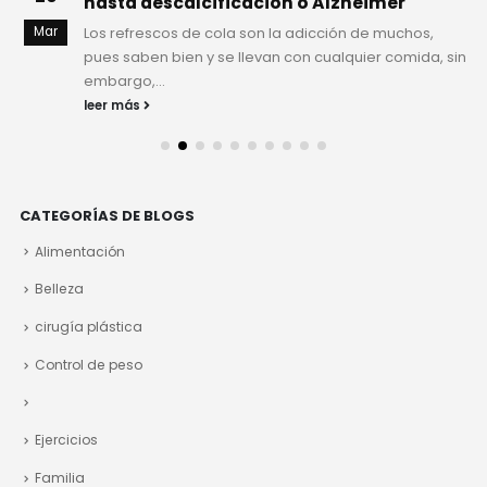
hasta descalcificación o Alzheimer
Mar
Los refrescos de cola son la adicción de muchos,
pues saben bien y se llevan con cualquier comida, sin
embargo,...
leer más
CATEGORÍAS DE BLOGS
Alimentación
Belleza
cirugía plástica
Control de peso
Ejercicios
Familia