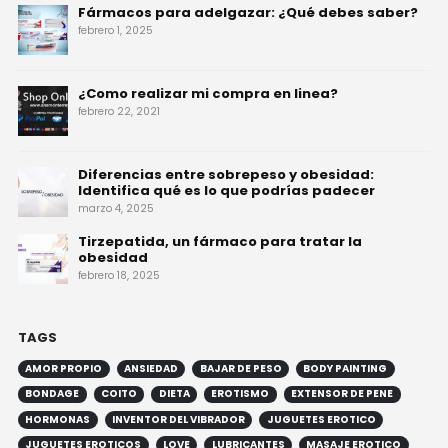
Fármacos para adelgazar: ¿Qué debes saber?
febrero 1, 2025
¿Como realizar mi compra en linea?
febrero 22, 2021
Diferencias entre sobrepeso y obesidad:
Identifica qué es lo que podrías padecer
marzo 4, 2025
Tirzepatida, un fármaco para tratar la
obesidad
febrero 18, 2025
TAGS
AMOR PROPIO
ANSIEDAD
BAJAR DE PESO
BODY PAINTING
BONDAGE
COITO
DIETA
EROTISMO
EXTENSOR DE PENE
HORMONAS
INVENTOR DEL VIBRADOR
JUGUETES EROTICO
JUGUETES EROTICOS
LOVE
LUBRICANTES
MASAJE EROTICO