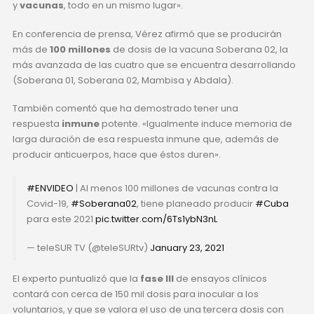
y
vacunas
, todo en un mismo lugar».
En conferencia de prensa, Vérez afirmó que se producirán
más de
100 millones
de dosis de la vacuna Soberana 02, la
más avanzada de las cuatro que se encuentra desarrollando
(Soberana 01, Soberana 02, Mambisa y Abdala).
También comentó que ha demostrado tener una
respuesta
inmune
potente. «Igualmente induce memoria de
larga duración de esa respuesta inmune que, además de
producir anticuerpos, hace que éstos duren».
#ENVIDEO
| Al menos 100 millones de vacunas contra la
Covid-19,
#Soberana02
, tiene planeado producir
#Cuba
para este 2021
pic.twitter.com/6Ts1ybN3nL
— teleSUR TV (@teleSURtv)
January 23, 2021
El experto puntualizó que la
fase III
de ensayos clínicos
contará con cerca de 150 mil dosis para inocular a los
voluntarios, y que se valora el uso de una tercera dosis con