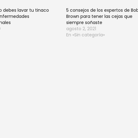
 debes lavar tu tinaco
5 consejos de los expertos de Bo
 enfermedades
Brown para tener las cejas que
inales
siempre soñaste
9
agosto 2, 2021
En «Sin categoría»