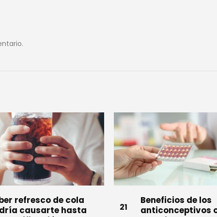
ntario.
neficios de los
Licuado de avena
21
ticonceptivos orales
y piña para fortal