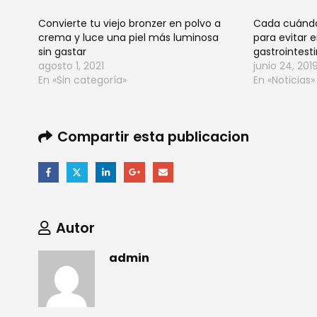
Convierte tu viejo bronzer en polvo a
Cada cuándo
crema y luce una piel más luminosa
para evitar
sin gastar
gastrointest
agosto 1, 2021
junio 24, 201
En «Sin categoría»
En «Noticias»
Compartir esta publicacion
Autor
admin