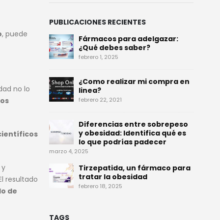
PUBLICACIONES RECIENTES
o
, puede
Fármacos para adelgazar:
¿Qué debes saber?
febrero 1, 2025
¿Como realizar mi compra en
idad no lo
linea?
febrero 22, 2021
cos
Diferencias entre sobrepeso
y obesidad: Identifica qué es
ientíficos
lo que podrías padecer
marzo 4, 2025
y
Tirzepatida, un fármaco para
tratar la obesidad
l resultado
febrero 18, 2025
lo de
TAGS