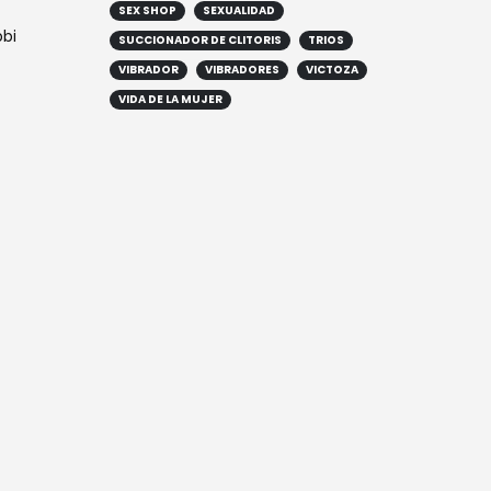
SEX SHOP
SEXUALIDAD
bbi
SUCCIONADOR DE CLITORIS
TRIOS
VIBRADOR
VIBRADORES
VICTOZA
VIDA DE LA MUJER