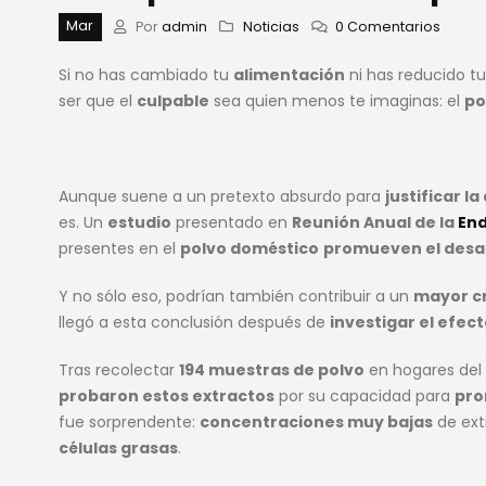
Mar
Por
admin
Noticias
0 Comentarios
Si no has cambiado tu
alimentación
ni has reducido tu
ser que el
culpable
sea quien menos te imaginas: el
po
Aunque suene a un pretexto absurdo para
justificar l
es. Un
estudio
presentado en
Reunión Anual de la
End
presentes en el
polvo doméstico
promueven el desar
Y no sólo eso, podrían también contribuir a un
mayor cr
llegó a esta conclusión después de
investigar el efec
Tras recolectar
194 muestras de polvo
en hogares del 
probaron estos extractos
por su capacidad para
pro
fue sorprendente:
concentraciones muy bajas
de ext
células grasas
.