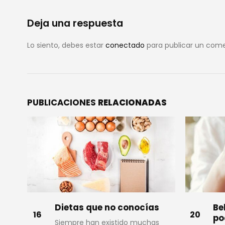
Deja una respuesta
Lo siento, debes estar
conectado
para publicar un come
PUBLICACIONES
RELACIONADAS
s
Beber refresco de cola
Be
20
21
podría causarte hasta
an
s