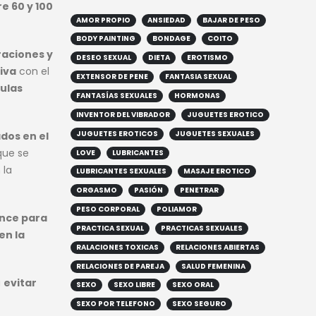
e 60 y 100
AMOR PROPIO
ANSIEDAD
BAJAR DE PESO
BODY PAINTING
BONDAGE
COITO
aciones y
DESEO SEXUAL
DIETA
EROTISMO
iva
con el
EXTENSOR DE PENE
FANTASIA SEXUAL
lulas
FANTASÍAS SEXUALES
HORMONAS
INVENTOR DEL VIBRADOR
JUGUETES EROTICO
JUGUETES EROTICOS
JUGUETES SEXUALES
dos en el
 que se
LOVE
LUBRICANTES
 la
LUBRICANTES SEXUALES
MASAJE EROTICO
ORGASMO
PASIÓN
PENETRAR
PESO CORPORAL
POLIAMOR
nce para
PRACTICA SEXUAL
PRACTICAS SEXUALES
en la
RALACIONES TOXICAS
RELACIONES ABIERTAS
RELACIONES DE PAREJA
SALUD FEMENINA
a
evitar
SEXO
SEXO LIBRE
SEXO ORAL
SEXO POR TELEFONO
SEXO SEGURO