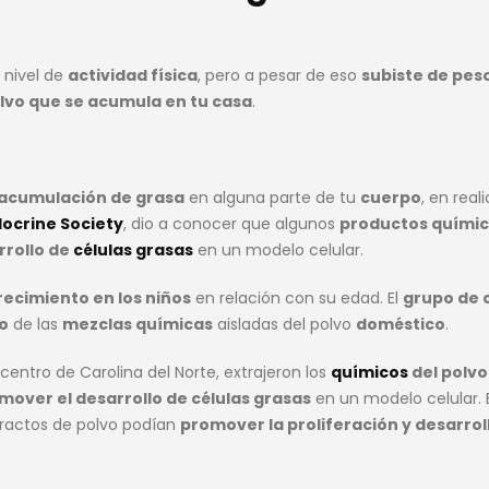
 nivel de
actividad física
, pero a pesar de eso
subiste de pes
lvo que se acumula en tu casa
.
a acumulación de grasa
en alguna parte de tu
cuerpo
, en real
ocrine Society
, dio a conocer que algunos
productos quími
rollo de
células grasas
en un modelo celular.
ecimiento en los niños
en relación con su edad. El
grupo de c
to
de las
mezclas químicas
aisladas del polvo
doméstico
.
centro de Carolina del Norte, extrajeron los
químicos
del polvo
mover el desarrollo de células grasas
en un modelo celular. E
ractos de polvo podían
promover la proliferación y desarrol