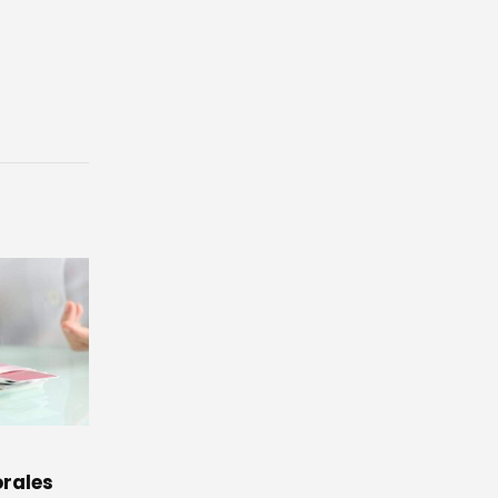
, canela
Estudio revela que a las
22
23
ecer tus
personas atractivas no se