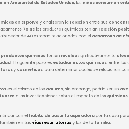
ción Ambiental de Estados Unidos
, los
niños consumen entr
ímicas en el polvo
y analizaron la
relación
entre sus
concentr
imadamente
70 de
los productos químicos tenían
relación posit
y alrededor de
40
estaban relacionadas con el
desarrollo de cé
s productos químicos
tenían
niveles
significativamente
eleva
sidad
. El siguiente paso es
estudiar estos químicos
, entre los
nturas
y
cosméticos
, para determinar cuáles se relacionan con
cos
es el mismo en los
adultos
, sin embargo, podría ser un
ava
fuerzo
a las investigaciones sobre el impacto de los
químicos 
ntinuar con el
hábito de pasar la aspiradora
por tu casa par
 también en tus
vías respiratorias
y las de tu
familia
.