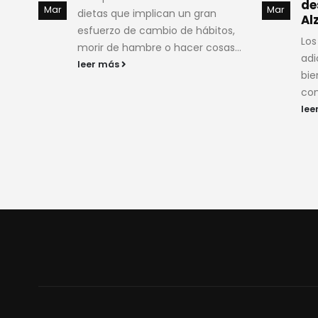
descalcificación o
co
Mar
Mar
Alzheimer
y 
os,
Los refrescos de cola son la
Dec
s...
adicción de muchos, pues saben
tu 
bien y se llevan con cualquier
ant
comida, sin embargo,...
bue
emb
leer más
lee