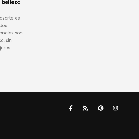
le dan las relaciones
Mar
Mar
estables
es exclusivo
Alguna vez te has preguntado,
 edad, hay
¿por qué una persona que es
las van
atractiva está soltera?, pues la
ciencia te contesta por...
leer más