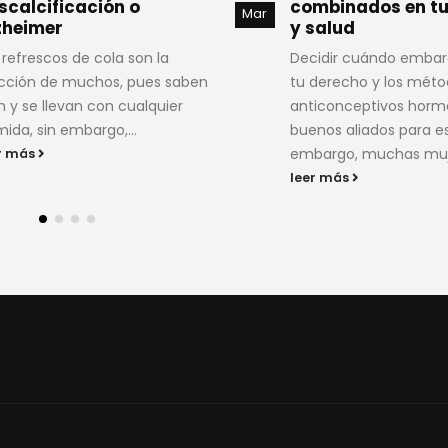
mbinados en tu belleza
rodillas
Mar
salud
El dolor de rodillas no 
idir cuándo embarazarte es
de alguna actividad o
derecho y los métodos
muchos factores que 
iconceptivos hormonales son
dañando a...
nos aliados para eso, sin
leer más
argo, muchas mujeres...
r más