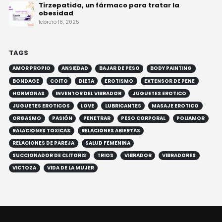
Tirzepatida, un fármaco para tratar la
obesidad
febrero 18, 2025
TAGS
AMOR PROPIO
ANSIEDAD
BAJAR DE PESO
BODY PAINTING
BONDAGE
COITO
DIETA
EROTISMO
EXTENSOR DE PENE
HORMONAS
INVENTOR DEL VIBRADOR
JUGUETES EROTICO
JUGUETES EROTICOS
LOVE
LUBRICANTES
MASAJE EROTICO
ORGASMO
PASIÓN
PENETRAR
PESO CORPORAL
POLIAMOR
RALACIONES TOXICAS
RELACIONES ABIERTAS
RELACIONES DE PAREJA
SALUD FEMENINA
SUCCIONADOR DE CLITORIS
TRIOS
VIBRADOR
VIBRADORES
VICTOZA
VIDA DE LA MUJER