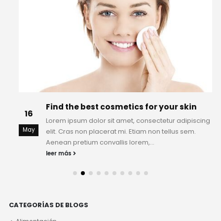
Find the best cosmetics for your skin
16
Lorem ipsum dolor sit amet, consectetur adipiscing
May
elit. Cras non placerat mi. Etiam non tellus sem.
Aenean pretium convallis lorem,...
leer más
CATEGORÍAS DE BLOGS