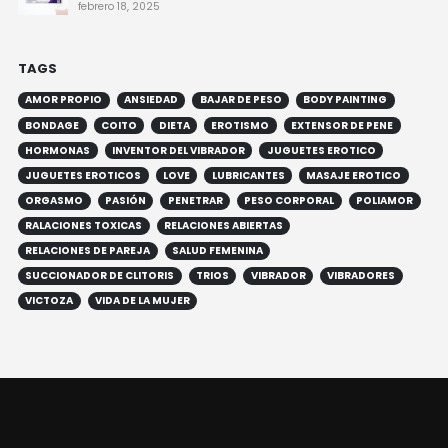
febrero 18, 2025
TAGS
AMOR PROPIO
ANSIEDAD
BAJAR DE PESO
BODY PAINTING
BONDAGE
COITO
DIETA
EROTISMO
EXTENSOR DE PENE
HORMONAS
INVENTOR DEL VIBRADOR
JUGUETES EROTICO
JUGUETES EROTICOS
LOVE
LUBRICANTES
MASAJE EROTICO
ORGASMO
PASIÓN
PENETRAR
PESO CORPORAL
POLIAMOR
RALACIONES TOXICAS
RELACIONES ABIERTAS
RELACIONES DE PAREJA
SALUD FEMENINA
SUCCIONADOR DE CLITORIS
TRIOS
VIBRADOR
VIBRADORES
VICTOZA
VIDA DE LA MUJER