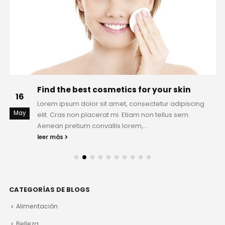
Find the best cosmetics for your skin
16
Lorem ipsum dolor sit amet, consectetur adipiscing
May
elit. Cras non placerat mi. Etiam non tellus sem.
Aenean pretium convallis lorem,...
leer más
CATEGORÍAS DE BLOGS
Alimentación
Belleza