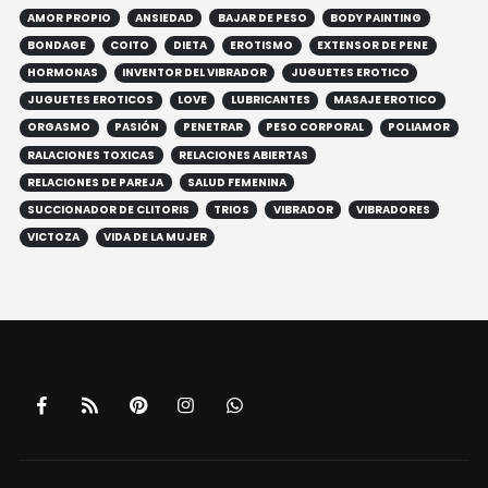
TAGS
AMOR PROPIO
ANSIEDAD
BAJAR DE PESO
BODY PAINTING
BONDAGE
COITO
DIETA
EROTISMO
EXTENSOR DE PENE
HORMONAS
INVENTOR DEL VIBRADOR
JUGUETES EROTICO
JUGUETES EROTICOS
LOVE
LUBRICANTES
MASAJE EROTICO
ORGASMO
PASIÓN
PENETRAR
PESO CORPORAL
POLIAMOR
RALACIONES TOXICAS
RELACIONES ABIERTAS
RELACIONES DE PAREJA
SALUD FEMENINA
SUCCIONADOR DE CLITORIS
TRIOS
VIBRADOR
VIBRADORES
VICTOZA
VIDA DE LA MUJER