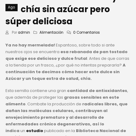
chía sin azúcar pero
Ago
súper deliciosa
Por
admin
Alimentación
0 Comentarios
Ya no hay mermelada!
Espantoso, sobre todo si ante
nuestros ojos se encuentra
esa rebanada de pan tostado
que exige ese delicioso y dulce frutal
. Antes de que corras
a la tienda por un frasco, ¿por qué no intentas prepararla?
A
continuación te decimos cómo hacer este dulce sin
Azúcar y un toque extra de salud, chía.
Esta semilla contiene una gran
cantidad de antioxidantes
,
que además de proteger las
grasas sensibles en este
alimento
. Combate la producción de
radicales libres, que
dañan las moléculas celulares, contribuyen al
envejecimiento prematuro y al desarrollo de
enfermedades crónico degenerativas, así lo
indica
un
estudio
publicado en la
Biblioteca Nacional de