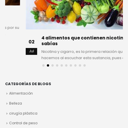
4 alimentos que contienen nicotina y no lo
02
sabías
Jul
Nicotina y cigarro, es la primera relación que
hacemos al escuchar esta sustancia, pues es a la que
le atribuimos...
leer más
CATEGORÍAS DE BLOGS
Alimentación
Belleza