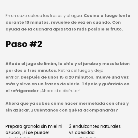
En un cazo coloca las fresas y el agua.
Cocina a fuego lento
durante 10 minutos, revuelve de vez en cuando. Con
ayuda de la cuchara aplasta lo más posible el fruto.
Paso #2
Añade el jugo de limón, la chía y el jarabe y mezcla bien
por dos a tres minutos.
Retira del fuego y deja
enfriar.
Después de unos 15 a 20 minutos, mueve una vez
más y sirve en un frasco de vidrio. Tápalo y guárdalo en
el refrigerador
. ¡Ahora sí a disfrutar!
Ahora que ya sabes cómo hacer mermelada con chía y
sin azúcar. ¿Cuéntanos con qué la acompañarás?
Prepara granola sin miel ni
3 endulzantes naturales
azúcar, ¡sí se puede!
vs obesidad