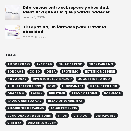
Diferencias entre sobrepeso y obesidad:
Identifica qué es lo que podrías padecer
marzo 4, 2025
Tirzepatida, un fármaco para tratar la
obesidad
febrero 18, 2025
TAGS
AMOR PROPIO
ANSIEDAD
BAJAR DE PESO
BODY PAINTING
BONDAGE
COITO
DIETA
EROTISMO
EXTENSOR DE PENE
HORMONAS
INVENTOR DEL VIBRADOR
JUGUETES EROTICO
JUGUETES EROTICOS
LOVE
LUBRICANTES
MASAJE EROTICO
ORGASMO
PASIÓN
PENETRAR
PESO CORPORAL
POLIAMOR
RALACIONES TOXICAS
RELACIONES ABIERTAS
RELACIONES DE PAREJA
SALUD FEMENINA
SUCCIONADOR DE CLITORIS
TRIOS
VIBRADOR
VIBRADORES
VICTOZA
VIDA DE LA MUJER