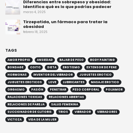
Diferencias entre sobrepeso y obesidad:
Identifica qué es lo que podrías padecer
marzo 4, 2025
Tirzepatida, un fármaco para tratar la
obesidad
febrero 18, 2025
TAGS
AMOR PROPIO
ANSIEDAD
BAJAR DE PESO
BODY PAINTING
BONDAGE
COITO
DIETA
EROTISMO
EXTENSOR DE PENE
HORMONAS
INVENTOR DEL VIBRADOR
JUGUETES EROTICO
JUGUETES EROTICOS
LOVE
LUBRICANTES
MASAJE EROTICO
ORGASMO
PASIÓN
PENETRAR
PESO CORPORAL
POLIAMOR
RALACIONES TOXICAS
RELACIONES ABIERTAS
RELACIONES DE PAREJA
SALUD FEMENINA
SUCCIONADOR DE CLITORIS
TRIOS
VIBRADOR
VIBRADORES
VICTOZA
VIDA DE LA MUJER