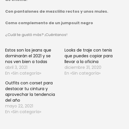
Con pantalones de mezclilla rectos y unos mules.
Como complemento de un jumpsuit negro
¿Cuál te gustó más? ¡Cuéntanos!
Estos son los jeans que
Looks de traje con tenis
dominarán el 2021 y se
que puedes copiar para
nos ven bien a todas
llevar a la oficina
abril 3, 2021
diciembre 31, 2020
En «Sin categoría»
En «Sin categoría»
Outfits con corset para
destacar tu cintura y
aprovechar la tendencia
del año
mayo 22, 2021
En «Sin categoría»