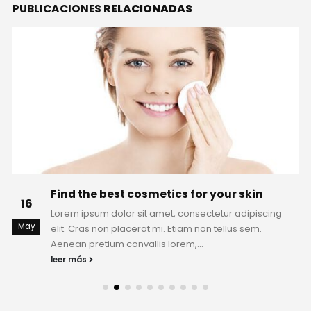
PUBLICACIONES
RELACIONADAS
Find the best cosmetics for your skin
16
Lorem ipsum dolor sit amet, consectetur adipiscing
May
elit. Cras non placerat mi. Etiam non tellus sem.
Aenean pretium convallis lorem,...
leer más