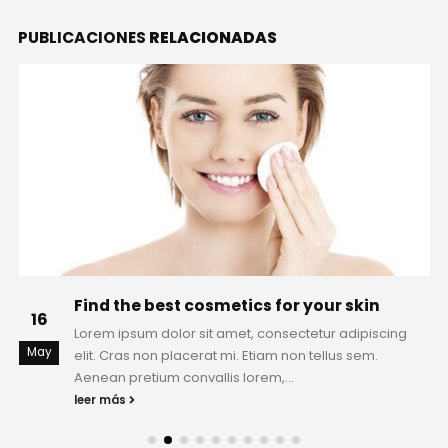
PUBLICACIONES
RELACIONADAS
Find the best cosmetics for your skin
16
Lorem ipsum dolor sit amet, consectetur adipiscing
May
elit. Cras non placerat mi. Etiam non tellus sem.
Aenean pretium convallis lorem,...
leer más