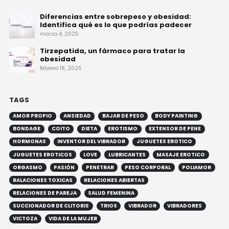
Diferencias entre sobrepeso y obesidad:
Identifica qué es lo que podrías padecer
marzo 4, 2025
Tirzepatida, un fármaco para tratar la
obesidad
febrero 18, 2025
TAGS
AMOR PROPIO
ANSIEDAD
BAJAR DE PESO
BODY PAINTING
BONDAGE
COITO
DIETA
EROTISMO
EXTENSOR DE PENE
HORMONAS
INVENTOR DEL VIBRADOR
JUGUETES EROTICO
JUGUETES EROTICOS
LOVE
LUBRICANTES
MASAJE EROTICO
ORGASMO
PASIÓN
PENETRAR
PESO CORPORAL
POLIAMOR
RALACIONES TOXICAS
RELACIONES ABIERTAS
RELACIONES DE PAREJA
SALUD FEMENINA
SUCCIONADOR DE CLITORIS
TRIOS
VIBRADOR
VIBRADORES
VICTOZA
VIDA DE LA MUJER