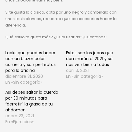
unos choclos le van muy bien.
Si te gusta lo clásico, opta por uno negro y cómbinalo con
unos tenis blancos, recuerda que los accesorios hacen la
diferencia.
Qué estilo te gustó más? ¿Cuál usarias? ¡Cuéntanos!
Looks que puedes hacer
Estos son los jeans que
con un blazer color
dominarán el 2021 y se
camello y son perfectos
nos ven bien a todas
para la oficina
abril 3, 2021
diciembre 31, 2020
En «Sin categoría»
En «Sin categoría»
Así debes saltar la cuerda
por 30 minutos para
“derretir” la grasa de tu
abdomen
enero 23, 2021
En «Ejercicios»