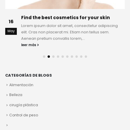
Find the best cosmetics for your skin
16
Lorem ipsum dolor sit amet, consectetur adipiscing
May
elit. Cras non placerat mi. Etiam non tellus sem.
Aenean pretium convallis lorem,...
leer más
CATEGORÍAS DE BLOGS
Alimentación
Belleza
cirugía plástica
Control de peso