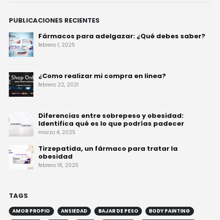
PUBLICACIONES RECIENTES
Fármacos para adelgazar: ¿Qué debes saber?
febrero 1, 2025
¿Como realizar mi compra en linea?
febrero 22, 2021
Diferencias entre sobrepeso y obesidad:
Identifica qué es lo que podrías padecer
marzo 4, 2025
Tirzepatida, un fármaco para tratar la
obesidad
febrero 18, 2025
TAGS
AMOR PROPIO
ANSIEDAD
BAJAR DE PESO
BODY PAINTING