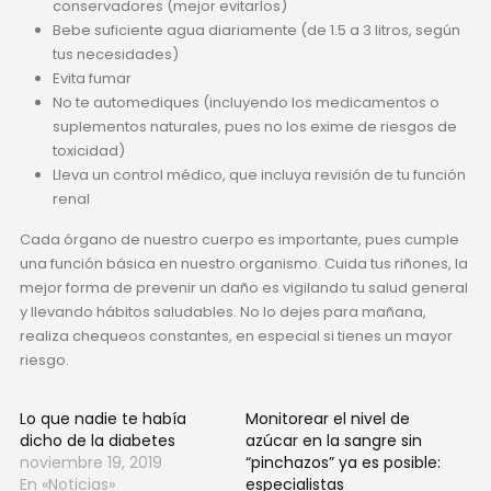
conservadores (mejor evitarlos)
Bebe suficiente agua diariamente (de 1.5 a 3 litros, según
tus necesidades)
Evita fumar
No te automediques (incluyendo los medicamentos o
suplementos naturales, pues no los exime de riesgos de
toxicidad)
Lleva un control médico, que incluya revisión de tu función
renal
Cada órgano de nuestro cuerpo es importante, pues cumple
una función básica en nuestro organismo. Cuida tus riñones, la
mejor forma de prevenir un daño es vigilando tu salud general
y llevando hábitos saludables. No lo dejes para mañana,
realiza chequeos constantes, en especial si tienes un mayor
riesgo.
Lo que nadie te había
Monitorear el nivel de
dicho de la diabetes
azúcar en la sangre sin
noviembre 19, 2019
“pinchazos” ya es posible:
En «Noticias»
especialistas