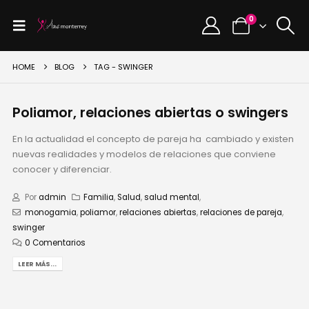
0
HOME
BLOG
TAG -
SWINGER
Poliamor, relaciones abiertas o swingers
En la actualidad el concepto de pareja ha cambiado y existen
nuevas realidades y modelos de relaciones que conviene
conocer y diferenciar.
Por
admin
Familia
,
Salud
,
salud mental
,
monogamia
,
poliamor
,
relaciones abiertas
,
relaciones de pareja
,
swinger
0 Comentarios
LEER MÁS...