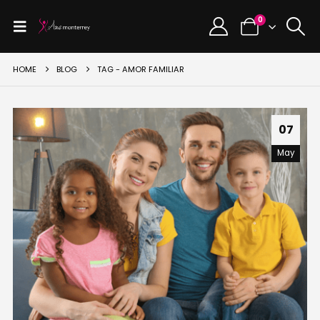
0
HOME
BLOG
TAG -
AMOR FAMILIAR
07
May