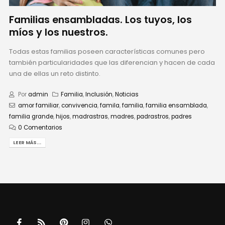
Familias ensambladas. Los tuyos, los
míos y los nuestros.
Todas estas familias poseen características comunes pero
también particularidades que las diferencian y hacen de cada
una de ellas un reto distinto.
Por
admin
Familia
,
Inclusión
,
Noticias
amor familiar
,
convivencia
,
famila
,
familia
,
familia ensamblada
,
familia grande
,
hijos
,
madrastras
,
madres
,
padrastros
,
padres
0 Comentarios
LEER MÁS...