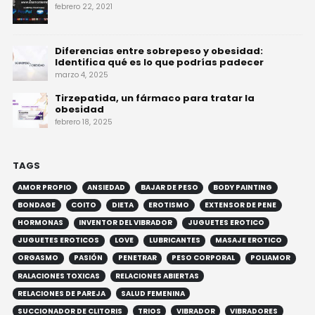
¿Como realizar mi compra en linea?
febrero 22, 2021
Diferencias entre sobrepeso y obesidad:
Identifica qué es lo que podrías padecer
marzo 4, 2025
Tirzepatida, un fármaco para tratar la
obesidad
febrero 18, 2025
TAGS
AMOR PROPIO
ANSIEDAD
BAJAR DE PESO
BODY PAINTING
BONDAGE
COITO
DIETA
EROTISMO
EXTENSOR DE PENE
HORMONAS
INVENTOR DEL VIBRADOR
JUGUETES EROTICO
JUGUETES EROTICOS
LOVE
LUBRICANTES
MASAJE EROTICO
ORGASMO
PASIÓN
PENETRAR
PESO CORPORAL
POLIAMOR
RALACIONES TOXICAS
RELACIONES ABIERTAS
RELACIONES DE PAREJA
SALUD FEMENINA