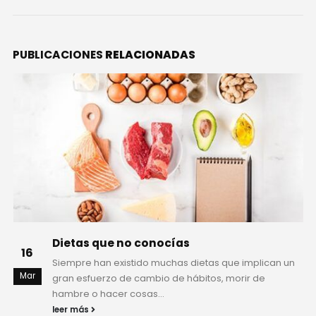
PUBLICACIONES
RELACIONADAS
Beber refresco de cola podría causarte
20
hasta descalcificación o Alzheimer
Mar
Los refrescos de cola son la adicción de muchos,
pues saben bien y se llevan con cualquier comida, sin
embargo,...