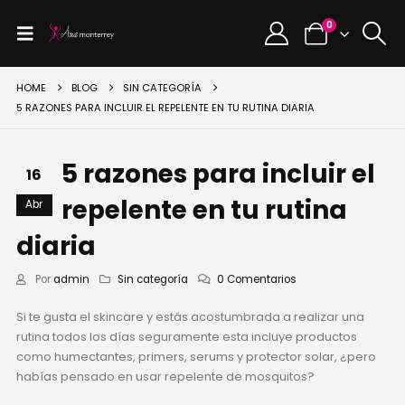
0
HOME
BLOG
SIN CATEGORÍA
5 RAZONES PARA INCLUIR EL REPELENTE EN TU RUTINA DIARIA
5 razones para incluir el
16
repelente en tu rutina
Abr
diaria
Por
admin
Sin categoría
0 Comentarios
Si te gusta el skincare y estás acostumbrada a realizar una
rutina todos los días seguramente esta incluye productos
como humectantes, primers, serums y protector solar, ¿pero
habías pensado en usar repelente de mosquitos?