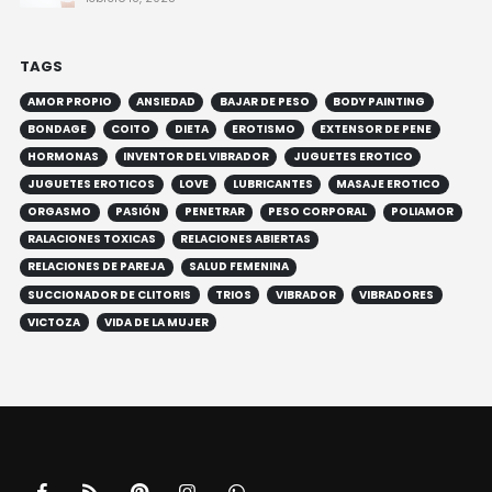
TAGS
AMOR PROPIO
ANSIEDAD
BAJAR DE PESO
BODY PAINTING
BONDAGE
COITO
DIETA
EROTISMO
EXTENSOR DE PENE
HORMONAS
INVENTOR DEL VIBRADOR
JUGUETES EROTICO
JUGUETES EROTICOS
LOVE
LUBRICANTES
MASAJE EROTICO
ORGASMO
PASIÓN
PENETRAR
PESO CORPORAL
POLIAMOR
RALACIONES TOXICAS
RELACIONES ABIERTAS
RELACIONES DE PAREJA
SALUD FEMENINA
SUCCIONADOR DE CLITORIS
TRIOS
VIBRADOR
VIBRADORES
VICTOZA
VIDA DE LA MUJER