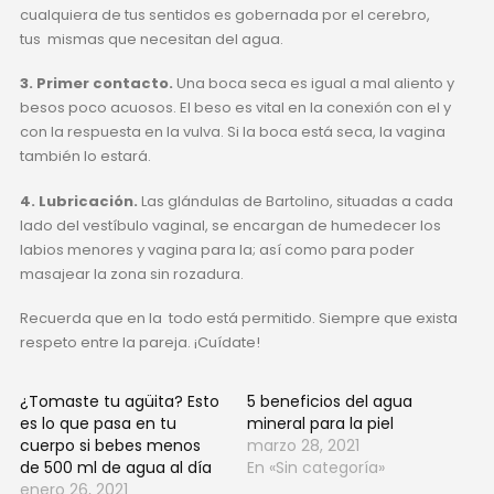
cualquiera de tus sentidos es gobernada por el cerebro,
tus
mismas que necesitan del agua.
3. Primer contacto.
Una boca seca es igual a mal aliento y
besos poco acuosos. El beso es vital en la conexión con el
y
con la respuesta en la vulva. Si la boca está seca, la vagina
también lo estará.
4. Lubricación.
Las glándulas de Bartolino, situadas a cada
lado del vestíbulo vaginal, se encargan de humedecer los
labios menores y vagina para la
; así como para poder
masajear la zona sin rozadura.
Recuerda que en la
todo está permitido. Siempre que exista
respeto entre la pareja. ¡Cuídate!
¿Tomaste tu agüita? Esto
5 beneficios del agua
es lo que pasa en tu
mineral para la piel
cuerpo si bebes menos
marzo 28, 2021
de 500 ml de agua al día
En «Sin categoría»
enero 26, 2021