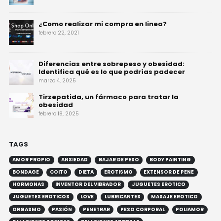
¿Como realizar mi compra en linea?
febrero 22, 2021
Diferencias entre sobrepeso y obesidad:
Identifica qué es lo que podrías padecer
marzo 4, 2025
Tirzepatida, un fármaco para tratar la
obesidad
febrero 18, 2025
TAGS
AMOR PROPIO
ANSIEDAD
BAJAR DE PESO
BODY PAINTING
BONDAGE
COITO
DIETA
EROTISMO
EXTENSOR DE PENE
HORMONAS
INVENTOR DEL VIBRADOR
JUGUETES EROTICO
JUGUETES EROTICOS
LOVE
LUBRICANTES
MASAJE EROTICO
ORGASMO
PASIÓN
PENETRAR
PESO CORPORAL
POLIAMOR