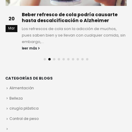
Beber refresco de cola podría causarte
20
hasta descalcificación o Alzheimer
Mar
Los refrescos de cola son la adicción de muchos,
pues saben bien y se llevan con cualquier comida, sin
embargo,...
leer más
CATEGORÍAS DE BLOGS
Alimentación
Belleza
cirugía plástica
Control de peso