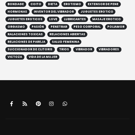
BONDAGE
COITO
DIETA
EROTISMO
EXTENSOR DE PENE
HORMONAS
INVENTOR DEL VIBRADOR
JUGUETES EROTICO
JUGUETES EROTICOS
LOVE
LUBRICANTES
MASAJE EROTICO
ORGASMO
PASIÓN
PENETRAR
PESO CORPORAL
POLIAMOR
RALACIONES TOXICAS
RELACIONES ABIERTAS
RELACIONES DE PAREJA
SALUD FEMENINA
SUCCIONADOR DE CLITORIS
TRIOS
VIBRADOR
VIBRADORES
VICTOZA
VIDA DE LA MUJER