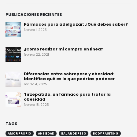
PUBLICACIONES RECIENTES
Fármacos para adelgazar: ¿Qué debes saber?
febrero 1, 2025
¿Como realizar mi compra en linea?
febrero 22, 2021
Diferencias entre sobrepeso y obesidad:
Identifica qué es lo que podrías padecer
marzo 4, 2025
Tirzepatida, un fármaco para tratar la
obesidad
febrero 18, 2025
TAGS
AMOR PROPIO
ANSIEDAD
BAJAR DE PESO
BODY PAINTING