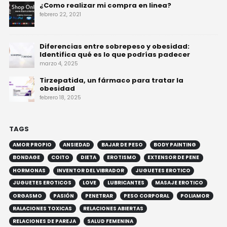
¿Como realizar mi compra en linea?
febrero 22, 2021
Diferencias entre sobrepeso y obesidad:
Identifica qué es lo que podrías padecer
marzo 4, 2025
Tirzepatida, un fármaco para tratar la
obesidad
febrero 18, 2025
TAGS
AMOR PROPIO
ANSIEDAD
BAJAR DE PESO
BODY PAINTING
BONDAGE
COITO
DIETA
EROTISMO
EXTENSOR DE PENE
HORMONAS
INVENTOR DEL VIBRADOR
JUGUETES EROTICO
JUGUETES EROTICOS
LOVE
LUBRICANTES
MASAJE EROTICO
ORGASMO
PASIÓN
PENETRAR
PESO CORPORAL
POLIAMOR
RALACIONES TOXICAS
RELACIONES ABIERTAS
RELACIONES DE PAREJA
SALUD FEMENINA