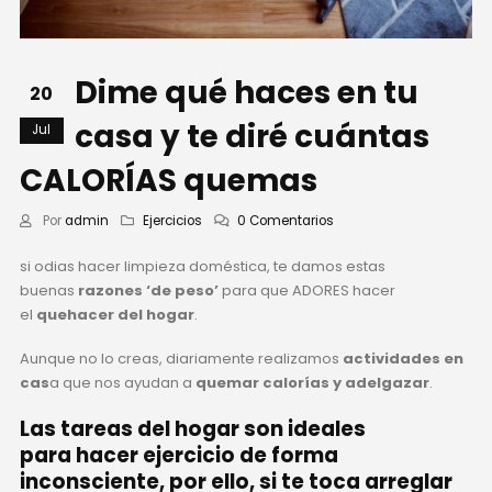
Dime qué haces en tu
20
casa y te diré cuántas
Jul
CALORÍAS quemas
Por
admin
Ejercicios
0 Comentarios
si odias hacer limpieza doméstica, te damos estas
buenas
razones ‘de peso’
para que ADORES hacer
el
quehacer del hogar
.
Aunque no lo creas, diariamente realizamos
actividades en
cas
a que nos ayudan a
quemar calorías y adelgazar
.
Las
tareas del hogar
son ideales
para
hacer ejercicio
de forma
inconsciente, por ello, si te toca arreglar