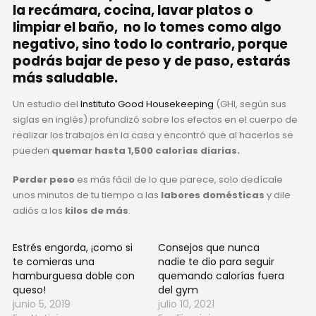
la recámara, cocina, lavar platos o
limpiar el baño, no lo tomes como algo
negativo, sino todo lo contrario, porque
podrás bajar de peso y de paso, estarás
más saludable.
Un estudio del
Instituto Good Housekeeping
(GHI, según sus
siglas en inglés) profundizó sobre los efectos en el cuerpo de
realizar los trabajos en la casa y encontró que al hacerlos se
pueden
quemar hasta 1,500 calorías diarias.
Perder peso
es más fácil de lo que parece, solo dedícale
unos minutos de tu tiempo a las
labores domésticas
y dile
adiós a los
kilos de más
.
Estrés engorda, ¡como si
Consejos que nunca
te comieras una
nadie te dio para seguir
hamburguesa doble con
quemando calorías fuera
queso!
del gym
junio 5, 2019
julio 10, 2021