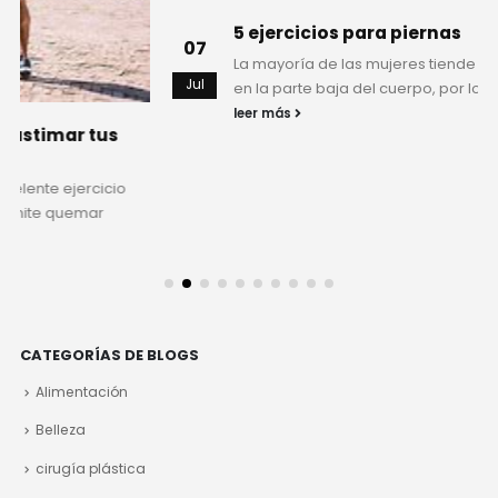
5 ejercicios para piernas
07
La mayoría de las mujeres tiende a acumular grasa
Jul
en la parte baja del cuerpo, por lo que se necesita...
leer más
CATEGORÍAS DE BLOGS
Alimentación
Belleza
cirugía plástica
Control de peso
Ejercicios
Familia