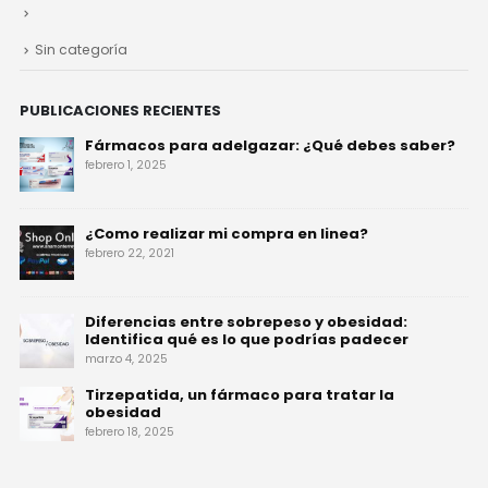
Fármacos para adelgazar: ¿Qué debes saber?
febrero 1, 2025
¿Como realizar mi compra en linea?
febrero 22, 2021
Diferencias entre sobrepeso y obesidad:
Identifica qué es lo que podrías padecer
marzo 4, 2025
Tirzepatida, un fármaco para tratar la
obesidad
febrero 18, 2025
TAGS
AMOR PROPIO
ANSIEDAD
BAJAR DE PESO
BODY PAINTING
BONDAGE
COITO
DIETA
EROTISMO
EXTENSOR DE PENE
HORMONAS
INVENTOR DEL VIBRADOR
JUGUETES EROTICO