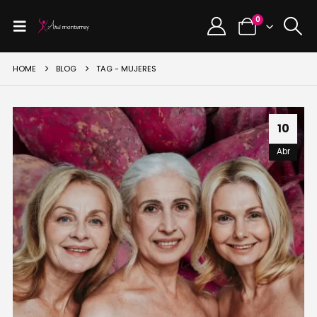
0
HOME
BLOG
TAG -
MUJERES
10
Abr