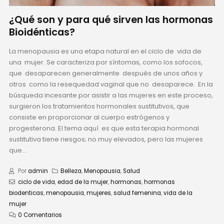
¿Qué son y para qué sirven las hormonas
Bioidénticas?
La menopausia es una etapa natural en el ciclo de vida de
una mujer. Se caracteriza por síntomas, como los sofocos,
que desaparecen generalmente después de unos años y
otros como la resequedad vaginal que no desaparece. En la
búsqueda incesante por asistir a las mujeres en este proceso,
surgieron los tratamientos hormonales sustitutivos, que
consiste en proporcionar al cuerpo estrógenos y
progesterona. El tema aquí es que esta terapia hormonal
sustitutiva tiene riesgos; no muy elevados, pero las mujeres
que...
Por
admin
Belleza
,
Menopausia
,
Salud
ciclo de vida
,
edad de la mujer
,
hormonas
,
hormonas
biodenticas
,
menopausia
,
mujeres
,
salud femenina
,
vida de la
mujer
0 Comentarios