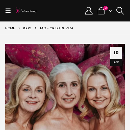
0
HOME
BLOG
TAG -
CICLO DE VIDA
10
Abr