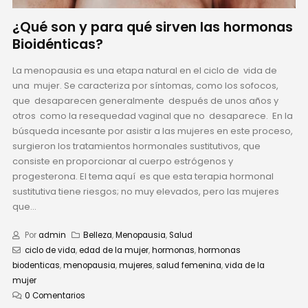
¿Qué son y para qué sirven las hormonas
Bioidénticas?
La menopausia es una etapa natural en el ciclo de vida de
una mujer. Se caracteriza por síntomas, como los sofocos,
que desaparecen generalmente después de unos años y
otros como la resequedad vaginal que no desaparece. En la
búsqueda incesante por asistir a las mujeres en este proceso,
surgieron los tratamientos hormonales sustitutivos, que
consiste en proporcionar al cuerpo estrógenos y
progesterona. El tema aquí es que esta terapia hormonal
sustitutiva tiene riesgos; no muy elevados, pero las mujeres
que...
Por
admin
Belleza
,
Menopausia
,
Salud
ciclo de vida
,
edad de la mujer
,
hormonas
,
hormonas
biodenticas
,
menopausia
,
mujeres
,
salud femenina
,
vida de la
mujer
0 Comentarios