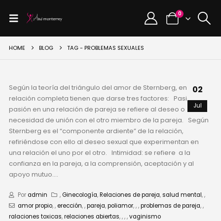
0
HOME
BLOG
TAG -
PROBLEMAS SEXUALES
Según la teoría del triángulo del amor de Sternberg, en una
02
relación completa tienen que darse tres factores: Pasión: La
Jul
pasión en una relación de pareja se refiere al deseo o
necesidad de unión con el otro miembro de la pareja. Según
Sternberg es el “componente ardiente” de la relación,
refiriéndose con ello al deseo sexual que experimentan en
una relación el uno por el otro. Intimidad: se refiere a la
confianza en la pareja, a la comprensión, aceptación y al
apoyo mutuo....
Por
admin
,
Ginecología
,
Relaciones de pareja
,
salud mental
,
,
amor propio
,
,
erección
,
,
pareja
,
poliamor
,
,
,
problemas de pareja
,
,
ralaciones toxicas
,
relaciones abiertas
,
,
,
,
vaginismo