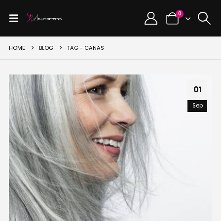
0
HOME
BLOG
TAG -
CANAS
01
Sep