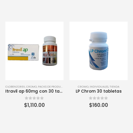
CLOBENZOREX
,
CROMO
,
PACKS DE PRODUCTOS
,
TIENDA
CROMO
,
INDIVIDUALES
,
TIENDA
Itravil ap 60mg con 30 tabletas y Red Kron 60 tabletas
LP Chrom 30 tabletas
0
out of 5
0
out of 5
$
1,110.00
$
160.00