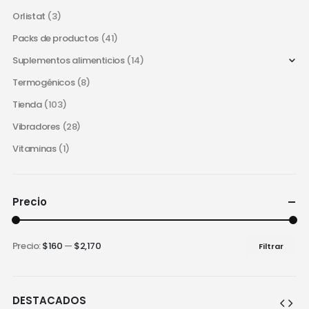
Orlistat
(3)
Packs de productos
(41)
Suplementos alimenticios
(14)
Termogénicos
(8)
Tienda
(103)
Vibradores
(28)
Vitaminas
(1)
Precio
Precio:
$160
—
$2,170
Filtrar
Precio
Precio
mínimo
máximo
DESTACADOS