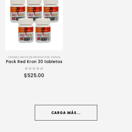
CROMO
,
PACKS DE PRODUCTOS
,
TIENDA
Pack Red Kron 30 tabletas
0
out of 5
$
525.00
CARGA MÁS...