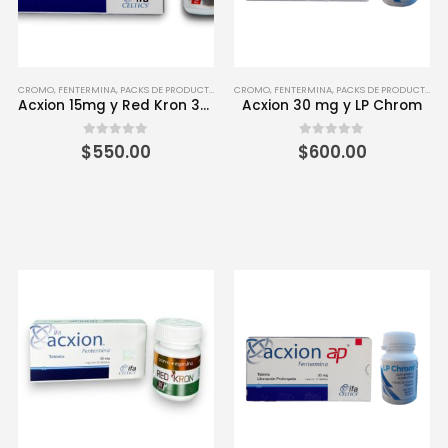
CROMO
,
FENTERMINA
,
PACKS DE PRODUCTOS
CROMO
,
FENTERMINA
,
PACKS DE PRODUCTOS
,
T
Acxion 15mg y Red Kron 30 Tabletas
Acxion 30 mg y LP Chrom
0
out of 5
0
out of 5
$
550.00
$
600.00