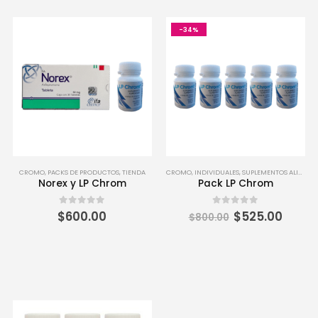
-34%
CROMO
,
PACKS DE PRODUCTOS
,
TIENDA
CROMO
,
INDIVIDUALES
,
SUPLEMENTOS ALIMENTICIOS
Norex y LP Chrom
Pack LP Chrom
El
El
0
out of 5
0
out of 5
$
600.00
$
525.00
$
800.00
precio
preci
original
actua
era:
es:
$800.00.
$525.