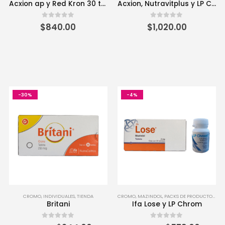
Acxion ap y Red Kron 30 tabletas
Acxion, Nutravitplus y LP Chrom
0
out of 5
0
out of 5
$
840.00
$
1,020.00
-30%
-4%
CROMO
,
INDIVIDUALES
,
TIENDA
CROMO
,
MAZINDOL
,
PACKS DE PRODUCTOS
,
TI
Britani
Ifa Lose y LP Chrom
0
out of 5
0
out of 5