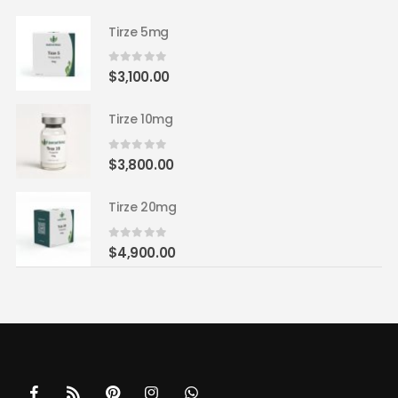
Tirze 5mg
0
out of 5
$
3,100.00
Tirze 10mg
0
out of 5
$
3,800.00
Tirze 20mg
0
out of 5
$
4,900.00