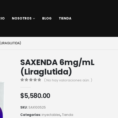
CIO
NOSOTROS
BLOG
TIENDA
LIRAGLUTIDA)
SAXENDA 6mg/mL
(Liraglutida)
( No hay valoraciones aún. )
0
out of 5
$
5,580.00
SKU:
SAX100525
Categorías:
inyectables
,
Tienda