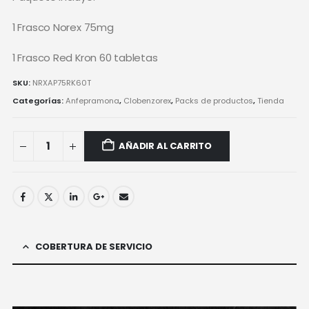
1 Frasco Norex 75mg
1 Frasco Red Kron 60 tabletas
SKU:
NRXAP75RK60T
Categorías:
Anfepramona
,
Clobenzorex
,
Packs de productos
,
Tienda
AÑADIR AL CARRITO
COBERTURA DE SERVICIO