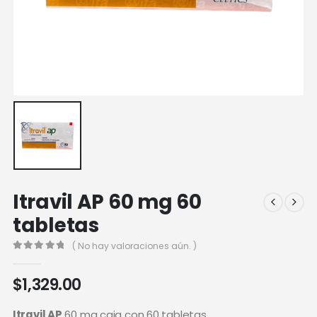
Itravil AP 60 mg 60
tabletas
( No hay valoraciones aún. )
0
out of 5
$
1,329.00
Itravil AP
60 mg caja con 60 tabletas.