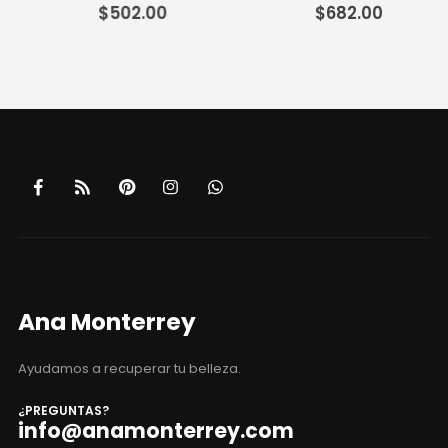
0
out of 5
0
out of 5
$
502.00
$
682.00
cio
ual
4.00.
Ana Monterrey
Ayudamos a recuperar tu belleza.
¿PREGUNTAS?
info@anamonterrey.com