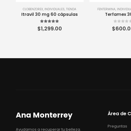
DA
FENTERMINA
,
INDIVIDUALES
,
TIENDA
INDIVIDUALES
,
MAZIN
as
Terfamex 30 mg
MZ1
0
out of 5
0
out of 5
$
600.00
$
630.
Ana Monterrey
Área de C
Preguntas
Ayudamos a recuperar tu belleza.