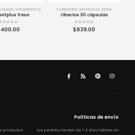
X
,
INDIVIDUALES
,
TIENDA
FENTERMINA
,
INDIVIDUALES
,
TIENDA
INDIV
x 30 cápsulas
Acxion C 15 mg
0
out of 5
0
out of 5
$
839.00
$
415.00
Políticas de envío
s productos
Los pedidos tardan de 1-2 días hábiles en