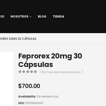
CIO
NOSOTROS
BLOG
TIENDA
ROREX 20MG 30 CÁPSULAS
Feprorex 20mg 30
Cápsulas
( No hay valoraciones aún. )
0
out of 5
$
700.00
Availability:
Sin existencias
SKU:
FEP20MG30C