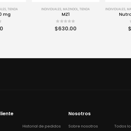
DOL
,
TIENDA
INDIVIDUALES
,
MALTEADAS
,
SUPLEMENTOS ALIMENTICIOS
CLOBENZORE
,
TIENDA
Nutravitplus fresa
Obeclo
0
out of 5
00
$
400.00
liente
Nosotros
Historial de pedidos
Sobre nosotros
Todos lo