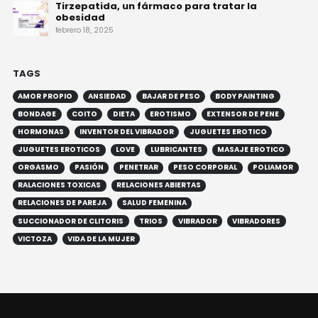
Tirzepatida, un fármaco para tratar la
obesidad
febrero 18, 2025
TAGS
AMOR PROPIO
ANSIEDAD
BAJAR DE PESO
BODY PAINTING
BONDAGE
COITO
DIETA
EROTISMO
EXTENSOR DE PENE
HORMONAS
INVENTOR DEL VIBRADOR
JUGUETES EROTICO
JUGUETES EROTICOS
LOVE
LUBRICANTES
MASAJE EROTICO
ORGASMO
PASIÓN
PENETRAR
PESO CORPORAL
POLIAMOR
RALACIONES TOXICAS
RELACIONES ABIERTAS
RELACIONES DE PAREJA
SALUD FEMENINA
SUCCIONADOR DE CLITORIS
TRIOS
VIBRADOR
VIBRADORES
VICTOZA
VIDA DE LA MUJER