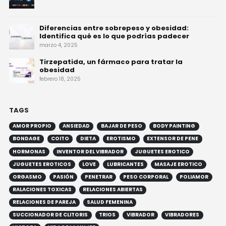
Diferencias entre sobrepeso y obesidad:
Identifica qué es lo que podrías padecer
marzo 4, 2025
Tirzepatida, un fármaco para tratar la
obesidad
febrero 18, 2025
TAGS
AMOR PROPIO
ANSIEDAD
BAJAR DE PESO
BODY PAINTING
BONDAGE
COITO
DIETA
EROTISMO
EXTENSOR DE PENE
HORMONAS
INVENTOR DEL VIBRADOR
JUGUETES EROTICO
JUGUETES EROTICOS
LOVE
LUBRICANTES
MASAJE EROTICO
ORGASMO
PASIÓN
PENETRAR
PESO CORPORAL
POLIAMOR
RALACIONES TOXICAS
RELACIONES ABIERTAS
RELACIONES DE PAREJA
SALUD FEMENINA
SUCCIONADOR DE CLITORIS
TRIOS
VIBRADOR
VIBRADORES